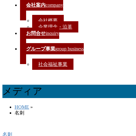
会社案内
company
会社概要
企業理念・沿革
お問合せ
inquiry
グループ事業
group business
社会福祉事業
メディア
HOME
»
名刺
名刺