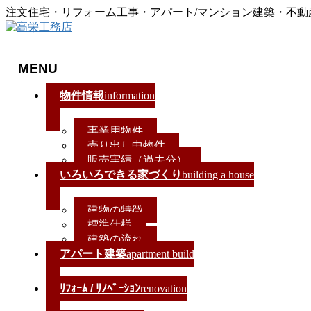
注文住宅・リフォーム工事・アパート/マンション建築・不
MENU
メ
物件情報
information
ニ
ュ
事業用物件
ー
売り出し中物件
を
販売実績（過去分）
飛
いろいろできる家づくり
building a house
ば
す
建物の特徴
標準仕様
建築の流れ
アパート建築
apartment build
ﾘﾌｫｰﾑ / ﾘﾉﾍﾞｰｼｮﾝ
renovation