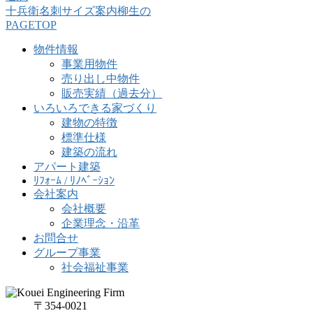
十兵衛名刺サイズ案内柳生の
PAGETOP
物件情報
事業用物件
売り出し中物件
販売実績（過去分）
いろいろできる家づくり
建物の特徴
標準仕様
建築の流れ
アパート建築
ﾘﾌｫｰﾑ / ﾘﾉﾍﾞｰｼｮﾝ
会社案内
会社概要
企業理念・沿革
お問合せ
グループ事業
社会福祉事業
〒354-0021