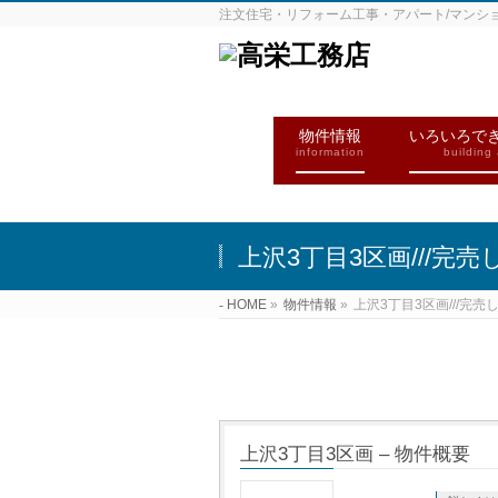
注文住宅・リフォーム工事・アパート/マンシ
物件情報
いろいろで
information
building
上沢3丁目3区画///完売し
HOME
»
物件情報
»
上沢3丁目3区画///完売し
上沢3丁目3区画 – 物件概要