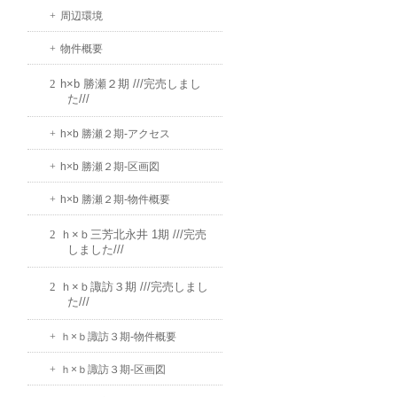
周辺環境
物件概要
h×b 勝瀬２期 ///完売しまし
た///
h×b 勝瀬２期-アクセス
h×b 勝瀬２期-区画図
h×b 勝瀬２期-物件概要
ｈ×ｂ三芳北永井 1期 ///完売
しました///
ｈ×ｂ諏訪３期 ///完売しまし
た///
ｈ×ｂ諏訪３期-物件概要
ｈ×ｂ諏訪３期-区画図