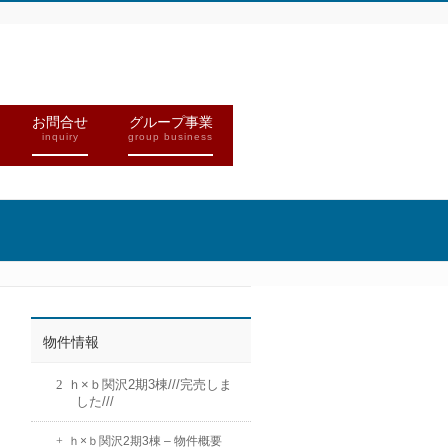
お問合せ
グループ事業
inquiry
group business
物件情報
ｈ×ｂ関沢2期3棟///完売しま
した///
ｈ×ｂ関沢2期3棟 – 物件概要