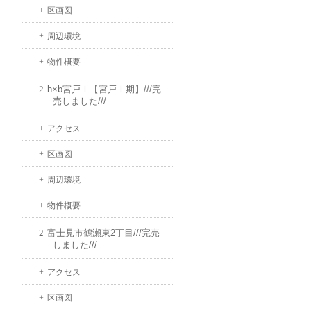
区画図
周辺環境
物件概要
h×b宮戸Ⅰ【宮戸Ⅰ期】///完
売しました///
アクセス
区画図
周辺環境
物件概要
富士見市鶴瀬東2丁目///完売
しました///
アクセス
区画図