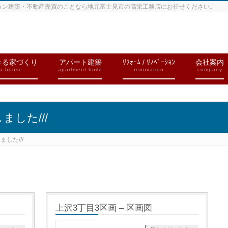
ョン建築・不動産売買のことなら地元富士見市の高栄工務店にお任せください。
きる家づくり
アパート建築
ﾘﾌｫｰﾑ / ﾘﾉﾍﾞｰｼｮﾝ
会社案内
 a house
apartment build
renovation
company
ました///
ました///
上沢3丁目3区画 – 区画図