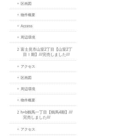
区画図
物件概要
Access
周辺環境
富士見市山室2丁目【山室2丁
目Ⅰ期】///完売しました///
アクセス
区画図
周辺環境
物件概要
h×b鶴馬一丁目【鶴馬4期】///
完売しました///
アクセス