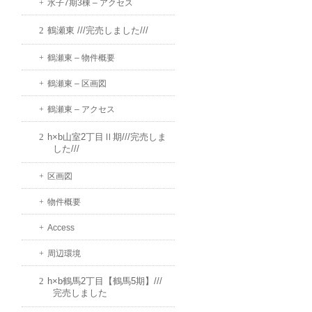
水子7期3棟 – アクセス
鶴瀬東 ///完売しました///
鶴瀬東 – 物件概要
鶴瀬東 – 区画図
鶴瀬東 – アクセス
h×b山室2丁目Ⅱ期///完売しま
した///
区画図
物件概要
Access
周辺環境
h×b鶴馬2丁目【鶴馬5期】///
完売しました