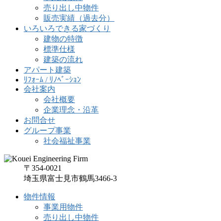
売り出し中物件
販売実績（過去分）
いろいろできる家づくり
建物の特徴
標準仕様
建築の流れ
アパート建築
ﾘﾌｫｰﾑ / ﾘﾉﾍﾞｰｼｮﾝ
会社案内
会社概要
企業理念・沿革
お問合せ
グループ事業
社会福祉事業
〒354-0021
埼玉県富士見市鶴馬3466-3
物件情報
事業用物件
売り出し中物件