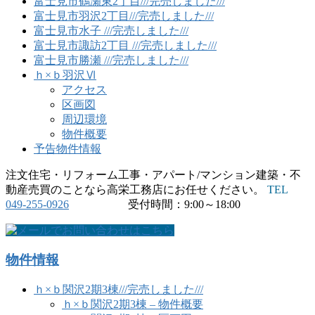
富士見市鶴瀬東2丁目///完売しました///
富士見市羽沢2丁目///完売しました///
富士見市水子 ///完売しました///
富士見市諏訪2丁目 ///完売しました///
富士見市勝瀬 ///完売しました///
ｈ×ｂ羽沢Ⅵ
アクセス
区画図
周辺環境
物件概要
予告物件情報
注文住宅・リフォーム工事・アパート/マンション建築・不
動産売買のことなら高栄工務店にお任せください。
TEL
049-255-0926
受付時間：9:00～18:00
物件情報
ｈ×ｂ関沢2期3棟///完売しました///
ｈ×ｂ関沢2期3棟 – 物件概要