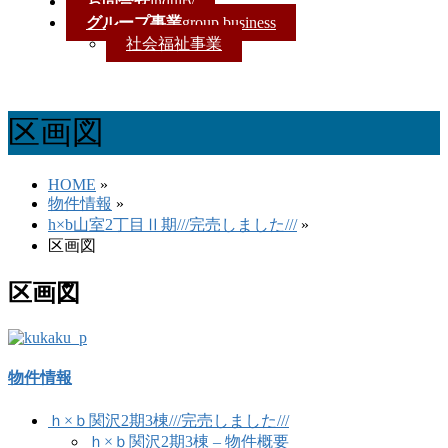
お問合せ
inquiry
グループ事業
group business
社会福祉事業
区画図
HOME
»
物件情報
»
h×b山室2丁目Ⅱ期///完売しました///
»
区画図
区画図
物件情報
ｈ×ｂ関沢2期3棟///完売しました///
ｈ×ｂ関沢2期3棟 – 物件概要