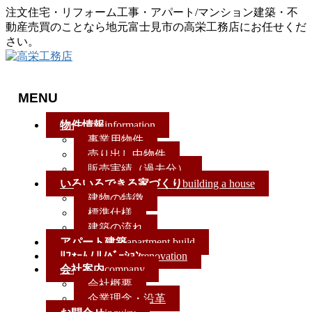
注文住宅・リフォーム工事・アパート/マンション建築・不
動産売買のことなら地元富士見市の高栄工務店にお任せくだ
さい。
MENU
メ
物件情報
information
ニ
事業用物件
ュ
売り出し中物件
ー
販売実績（過去分）
を
いろいろできる家づくり
building a house
飛
建物の特徴
ば
標準仕様
す
建築の流れ
アパート建築
apartment build
ﾘﾌｫｰﾑ / ﾘﾉﾍﾞｰｼｮﾝ
renovation
会社案内
company
会社概要
企業理念・沿革