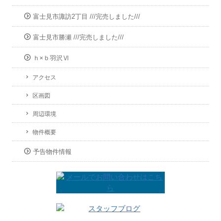
富士見市諏訪2丁目 ///完売しました///
富士見市勝瀬 ///完売しました///
ｈ×ｂ羽沢Ⅵ
アクセス
区画図
周辺環境
物件概要
予告物件情報