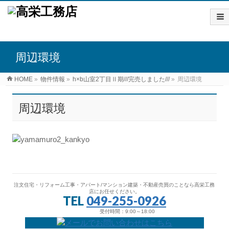
周辺環境
HOME
»
物件情報
»
h×b山室2丁目Ⅱ期///完売しました///
»
周辺環境
周辺環境
注文住宅・リフォーム工事・アパート/マンション建築・不動産売買のことなら高栄工務
店にお任せください。
TEL
049-255-0926
受付時間：9:00～18:00