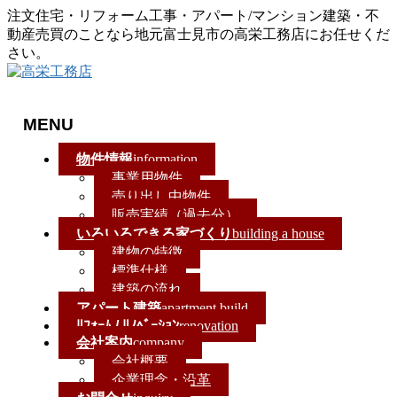
注文住宅・リフォーム工事・アパート/マンション建築・不
動産売買のことなら地元富士見市の高栄工務店にお任せくだ
さい。
MENU
メ
物件情報
information
ニ
事業用物件
ュ
売り出し中物件
ー
販売実績（過去分）
を
いろいろできる家づくり
building a house
飛
建物の特徴
ば
標準仕様
す
建築の流れ
アパート建築
apartment build
ﾘﾌｫｰﾑ / ﾘﾉﾍﾞｰｼｮﾝ
renovation
会社案内
company
会社概要
企業理念・沿革