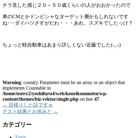
チラ見した感じ２０～５０歳くらいの人がおおかったので
車のCMとかドンピシャなターゲット層かもしれないです
ね･･･ダイハツさすがだわ・・・あれ、スズキでしたっけ？
ちょっと軽自動車はあまり詳しくない近藤でした(-_-;)
Warning
: count(): Parameter must be an array or an object that
implements Countable in
/home/users/2/yoshifuru4/web/koueikoumuten/wp-
content/themes/biz-vektor/single.php
on line
47
←
目移りした話ですｗ
テスト結果とお休みと
→
カテゴリー
Topix