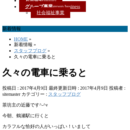
お問合せ
inquiry
グループ事業
group business
社会福祉事業
新着情報
HOME
»
新着情報
»
スタッフブログ
»
久々の電車に乗ると
久々の電車に乗ると
投稿日 : 2017年4月9日
最終更新日時 : 2017年4月9日
投稿者 :
sitemaster
カテゴリー :
スタッフブログ
茶坊主の近藤です^-^v
今朝、鶴瀬駅に行くと
カラフルな恰好の人がいっぱい！いまして