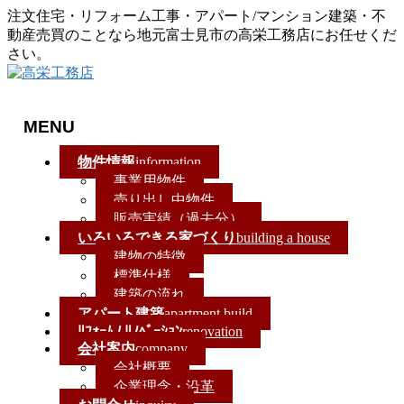
注文住宅・リフォーム工事・アパート/マンション建築・不
動産売買のことなら地元富士見市の高栄工務店にお任せくだ
さい。
MENU
メ
物件情報
information
ニ
事業用物件
ュ
売り出し中物件
ー
販売実績（過去分）
を
いろいろできる家づくり
building a house
飛
建物の特徴
ば
標準仕様
す
建築の流れ
アパート建築
apartment build
ﾘﾌｫｰﾑ / ﾘﾉﾍﾞｰｼｮﾝ
renovation
会社案内
company
会社概要
企業理念・沿革