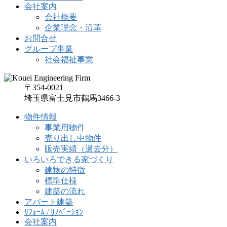
会社案内
会社概要
企業理念・沿革
お問合せ
グループ事業
社会福祉事業
〒354-0021
埼玉県富士見市鶴馬3466-3
物件情報
事業用物件
売り出し中物件
販売実績（過去分）
いろいろできる家づくり
建物の特徴
標準仕様
建築の流れ
アパート建築
ﾘﾌｫｰﾑ / ﾘﾉﾍﾞｰｼｮﾝ
会社案内