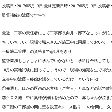
投稿日 : 2017年5月13日
最終更新日時 : 2017年5月13日
投稿者 
監督補佐の近藤です^-^v
最近、工事の責任者にして工事部長向井（部下なしっ）が忙
ちょいちょい、現場で職人さんが施工中に同席しておいて！
一級施工管理士の資格まで@1月をきり
監督業務もじょじょに学んでいかないと、学科は合格しても
10月の実地試験に困ってしまうので、現場の知識を生で得た
立会中の近藤＝終始お話をしているだけ！という(-_-;)
①先週も、ほかの区画のお客様（ご主人）と車などの話で雑
②クロス施工中に奥様が掃除を始めたので、赤ちゃんが泣き
③二階の二部屋の間に壁を設置&クロス貼り･･･の合間に、