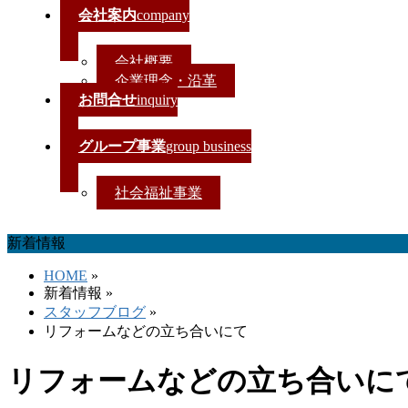
会社案内
company
会社概要
企業理念・沿革
お問合せ
inquiry
グループ事業
group business
社会福祉事業
新着情報
HOME
»
新着情報
»
スタッフブログ
»
リフォームなどの立ち合いにて
リフォームなどの立ち合いに