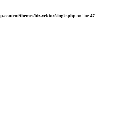
-content/themes/biz-vektor/single.php
on line
47