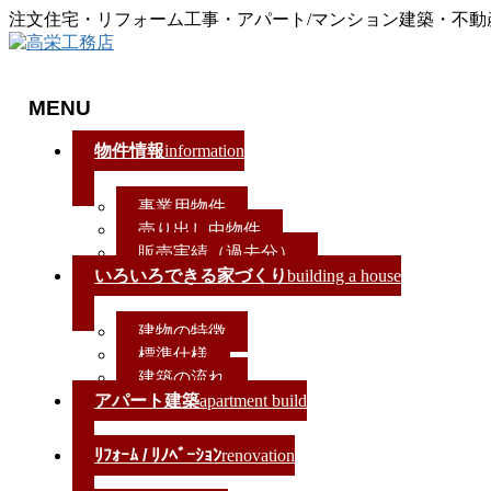
注文住宅・リフォーム工事・アパート/マンション建築・不
MENU
メ
物件情報
information
ニ
ュ
事業用物件
ー
売り出し中物件
を
販売実績（過去分）
飛
いろいろできる家づくり
building a house
ば
す
建物の特徴
標準仕様
建築の流れ
アパート建築
apartment build
ﾘﾌｫｰﾑ / ﾘﾉﾍﾞｰｼｮﾝ
renovation