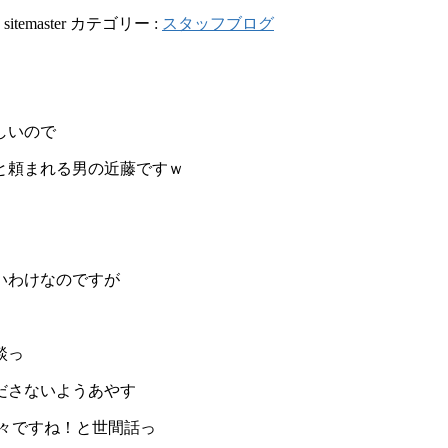
:
sitemaster
カテゴリー :
スタッフブログ
しいので
と頼まれる男の近藤ですｗ
いわけなのですが
談っ
ださないようあやす
久々ですね！と世間話っ