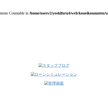
lements Countable in
/home/users/2/yoshifuru4/web/koueikoumuten/wp