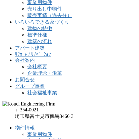
事業用物件
売り出し中物件
販売実績（過去分）
いろいろできる家づくり
建物の特徴
標準仕様
建築の流れ
アパート建築
ﾘﾌｫｰﾑ / ﾘﾉﾍﾞｰｼｮﾝ
会社案内
会社概要
企業理念・沿革
お問合せ
グループ事業
社会福祉事業
〒354-0021
埼玉県富士見市鶴馬3466-3
物件情報
事業用物件