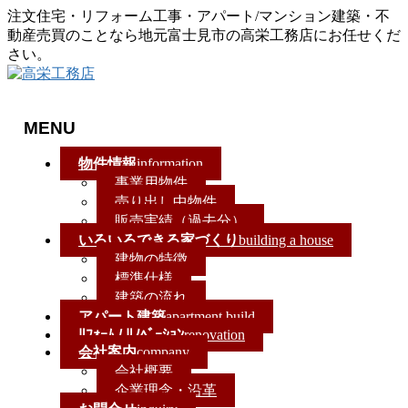
注文住宅・リフォーム工事・アパート/マンション建築・不
動産売買のことなら地元富士見市の高栄工務店にお任せくだ
さい。
MENU
メ
物件情報
information
ニ
事業用物件
ュ
売り出し中物件
ー
販売実績（過去分）
を
いろいろできる家づくり
building a house
飛
建物の特徴
ば
標準仕様
す
建築の流れ
アパート建築
apartment build
ﾘﾌｫｰﾑ / ﾘﾉﾍﾞｰｼｮﾝ
renovation
会社案内
company
会社概要
企業理念・沿革