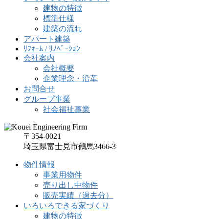
建物の特徴
標準仕様
建築の流れ
アパート建築
ﾘﾌｫｰﾑ / ﾘﾉﾍﾞｰｼｮﾝ
会社案内
会社概要
企業理念・沿革
お問合せ
グループ事業
社会福祉事業
〒354-0021
埼玉県富士見市鶴馬3466-3
物件情報
事業用物件
売り出し中物件
販売実績（過去分）
いろいろできる家づくり
建物の特徴