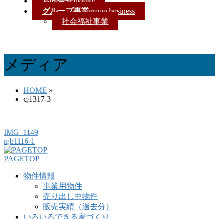
お問合せ
inquiry
グループ事業
group business
社会福祉事業
メディア
HOME
»
cj1317-3
IMG_1149
njb1116-1
PAGETOP
物件情報
事業用物件
売り出し中物件
販売実績（過去分）
いろいろできる家づくり