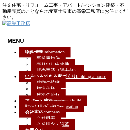
注文住宅・リフォーム工事・アパート/マンション建築・不
動産売買のことなら地元富士見市の高栄工務店にお任せくだ
さい。
MENU
メ
物件情報
information
ニ
事業用物件
ュ
売り出し中物件
ー
販売実績（過去分）
を
いろいろできる家づくり
building a house
飛
建物の特徴
ば
標準仕様
す
建築の流れ
アパート建築
apartment build
ﾘﾌｫｰﾑ / ﾘﾉﾍﾞｰｼｮﾝ
renovation
会社案内
company
会社概要
企業理念・沿革