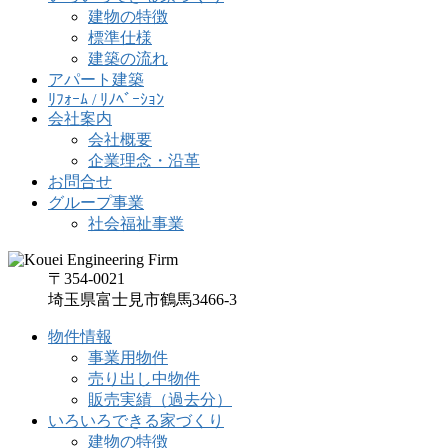
建物の特徴
標準仕様
建築の流れ
アパート建築
ﾘﾌｫｰﾑ / ﾘﾉﾍﾞｰｼｮﾝ
会社案内
会社概要
企業理念・沿革
お問合せ
グループ事業
社会福祉事業
〒354-0021
埼玉県富士見市鶴馬3466-3
物件情報
事業用物件
売り出し中物件
販売実績（過去分）
いろいろできる家づくり
建物の特徴