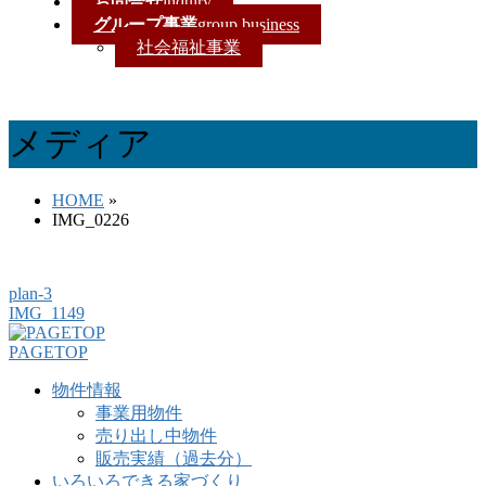
お問合せ
inquiry
グループ事業
group business
社会福祉事業
メディア
HOME
»
IMG_0226
plan-3
IMG_1149
PAGETOP
物件情報
事業用物件
売り出し中物件
販売実績（過去分）
いろいろできる家づくり