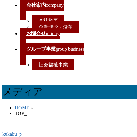
会社案内
company
会社概要
企業理念・沿革
お問合せ
inquiry
グループ事業
group business
社会福祉事業
メディア
HOME
»
TOP_1
kukaku_p