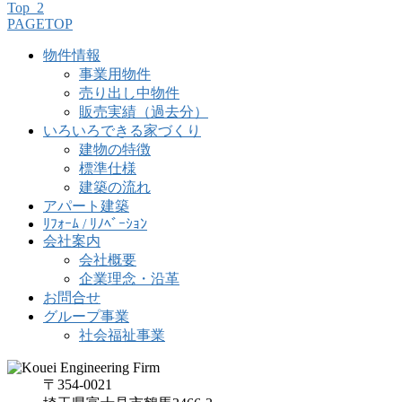
Top_2
PAGETOP
物件情報
事業用物件
売り出し中物件
販売実績（過去分）
いろいろできる家づくり
建物の特徴
標準仕様
建築の流れ
アパート建築
ﾘﾌｫｰﾑ / ﾘﾉﾍﾞｰｼｮﾝ
会社案内
会社概要
企業理念・沿革
お問合せ
グループ事業
社会福祉事業
〒354-0021