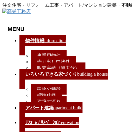
注文住宅・リフォーム工事・アパート/マンション建築・不
MENU
メ
物件情報
information
ニ
ュ
事業用物件
ー
売り出し中物件
を
販売実績（過去分）
飛
いろいろできる家づくり
building a house
ば
す
建物の特徴
標準仕様
建築の流れ
アパート建築
apartment build
ﾘﾌｫｰﾑ / ﾘﾉﾍﾞｰｼｮﾝ
renovation