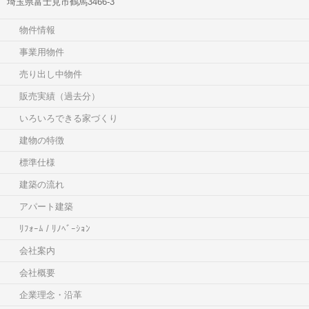
埼玉県富士見市鶴馬3466-3
物件情報
事業用物件
売り出し中物件
販売実績（過去分）
いろいろできる家づくり
建物の特徴
標準仕様
建築の流れ
アパート建築
ﾘﾌｫｰﾑ / ﾘﾉﾍﾞｰｼｮﾝ
会社案内
会社概要
企業理念・沿革