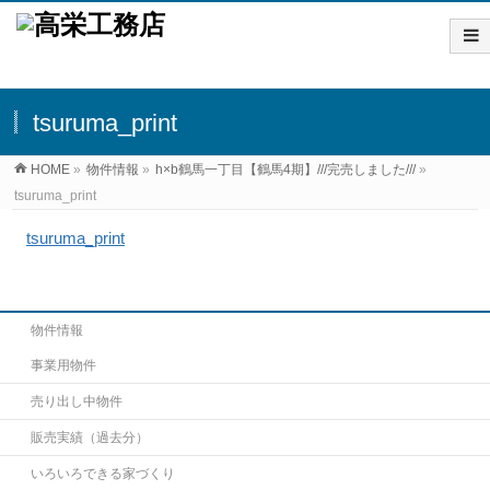
tsuruma_print
HOME
»
物件情報
»
h×b鶴馬一丁目【鶴馬4期】///完売しました///
»
tsuruma_print
tsuruma_print
物件情報
事業用物件
売り出し中物件
販売実績（過去分）
いろいろできる家づくり