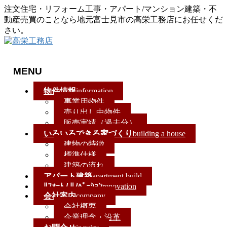
注文住宅・リフォーム工事・アパート/マンション建築・不
動産売買のことなら地元富士見市の高栄工務店にお任せくだ
さい。
MENU
メ
物件情報
information
ニ
事業用物件
ュ
売り出し中物件
ー
販売実績（過去分）
を
いろいろできる家づくり
building a house
飛
建物の特徴
ば
標準仕様
す
建築の流れ
アパート建築
apartment build
ﾘﾌｫｰﾑ / ﾘﾉﾍﾞｰｼｮﾝ
renovation
会社案内
company
会社概要
企業理念・沿革