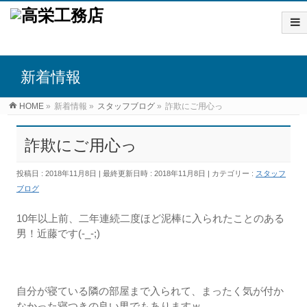
新着情報
HOME
»
新着情報
»
スタッフブログ
»
詐欺にご用心っ
詐欺にご用心っ
投稿日 : 2018年11月8日
最終更新日時 : 2018年11月8日
カテゴリー :
スタッフ
ブログ
10年以上前、二年連続二度ほど泥棒に入られたことのある
男！近藤です(-_-;)
自分が寝ている隣の部屋まで入られて、まったく気が付か
なかった寝つきの良い男でもありますｗ